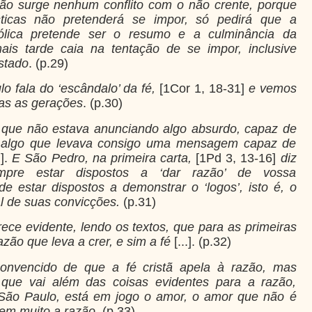
não surge nenhum conflito com o não crente, porque
ticas não pretenderá se impor, só pedirá que a
lica pretende ser o resumo e a culminância da
ais tarde caia na tentação de se impor, inclusive
stado
. (p.29)
o fala do ‘escândalo’ da fé,
[1Cor 1, 18-31]
e vemos
as as gerações
. (p.30)
 que não estava anunciando algo absurdo, capaz de
im algo que levava consigo uma mensagem capaz de
.].
E São Pedro, na primeira carta,
[1Pd 3, 13-16]
diz
sempre estar dispostos a ‘dar razão’ de vossa
e estar dispostos a demonstrar o ‘logos’, isto é, o
l de suas convicções.
(p.31)
ece evidente, lendo os textos, que para as primeiras
zão que leva a crer, e sim a fé
[...]. (p.32)
onvencido de que a fé cristã apela à razão, mas
que vai além das coisas evidentes para a razão,
 São Paulo, está em jogo o amor, o amor que não é
 em muito a razão.
(p.33)