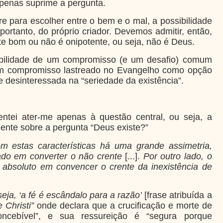
penas suprime a pergunta.
e para escolher entre o bem e o mal, a possibilidade
 portanto, do próprio criador. Devemos admitir, então,
te bom ou não é onipotente, ou seja, não é Deus.
sibilidade de um compromisso (e um desafio) comum
 um compromisso lastreado no Evangelho como opção
 desinteressada na “seriedade da existência”.
entei ater-me apenas à questão central, ou seja, a
nte sobre a pergunta “Deus existe?”
 estas características há uma grande assimetria,
ado em converter o não crente
[...].
Por outro lado, o
 absoluto em convencer o crente da inexistência de
eja, ‘a fé é escândalo para a razão’
[frase atribuída a
 Christi”
onde declara que a crucificação e morte de
concebível”, e sua ressureição é “segura porque