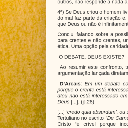
outros, não responde a nada a
4ª) Se Deus criou o homem livr
do mal faz parte da criação e,
que Deus ou não é infinitamen
Conclui falando sobre a pos
para crentes e não crentes,
ética. Uma opção pela caridade
O DEBATE: DEUS EXISTE?
Ao resumir este confronto, t
argumentação lançada diretame
D’Arcais
:
Em um debate com
porque o crente está interess
ateu não está interessado em
Deus
[...]. (p.28)
[...]
‘credo quia absurdum’, ou s
Tertuliano no escrito
“De Carne
Cristo “é crível porque in