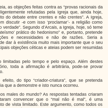
eia, as objeções feitas contra as “provas racionais da
igentemente refutadas pela Igreja que, ainda hoje,
ito do debate entre crentes e não crentes”. A Igreja,
m discutir -e com isso ‘proclamar’- a religião como
 verdade”. Segundo d’Arcais, a Igreja, hoje, só teme
ateísmo’ prático do hedonismo” e, portanto, pretende
oções e necessidades e não de razões. Seria a
de dar à existência muito mais importante que o seu
cipais objeções céticas e ateias podem ser resumidas
o limitadas pelo tempo e pelo espaço. Além destes
sório, toda a afirmação é arbitrária, pode-se provar
o.
feito, do tipo “criador-criatura”, que se pretenda
ia que a demonstre e isto nunca ocorreu.
 os males do mundo? As respostas tentadas criaram
ntaram convencer que o “mal não é mal”, é uma
o de vista limitado. Este argumento, como todos os