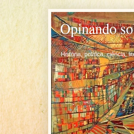
Opinando so
História, política, ciência, l