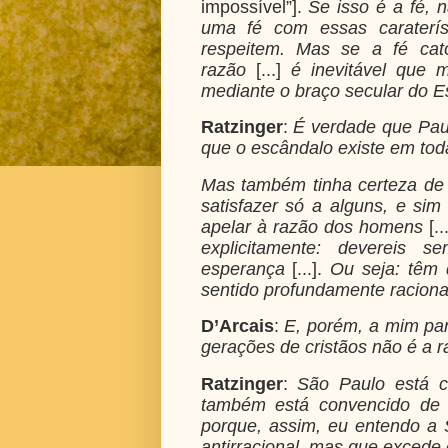
impossível”].
Se isso é a fé, 
uma fé com essas caraterís
respeitem.
Mas se a fé cató
razão
[...]
é inevitável que m
mediante o braço secular do E
Ratzinger
:
É verdade que Paul
que o escândalo existe em tod
Mas também tinha certeza de
satisfazer só a alguns, e s
apelar à razão dos homens
[..
explicitamente: devereis 
esperança
[...].
Ou seja: têm d
sentido profundamente raciona
D’Arcais
:
E, porém, a mim par
gerações de cristãos não é a ra
Ratzinger
:
São Paulo está c
também está convencido de 
porque, assim, eu entendo a
antirracional, mas que excede