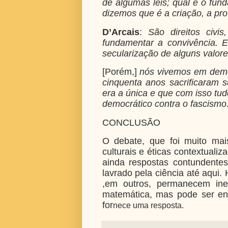
de algumas leis; qual é o fun
dizemos que é a criação, a pr
D’Arcais
:
São direitos civi
fundamentar a convivência. 
secularização de alguns valore
[Porém,]
nós vivemos em demo
cinquenta anos sacrificaram
era a única e que com isso tud
democrático contra o fascismo
CONCLUSÃO
O debate, que foi muito mai
culturais e éticas contextualiz
ainda respostas contundente
lavrado pela ciência até aqui.
,em outros, permanecem iner
matemática, mas pode ser en
for
nece uma resposta.