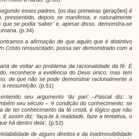
 segundo esses padres,
[os das primeiras gerações]
é
 pressentido, depois se manifesta, e naturalmente
o que se podia ‘saber’ e, apesar disso, demonstra-se
humana
. (p.34)
ntramos a afirmação de que aquilo que é distintivo
 em Cristo ressuscitado, possa ser demonstrado com a
aria de voltar ao problema da racionalidade da fé. É
ado, reconhece a evidência do Deus único, mas tem
ho, de que não se pode demonstrar racionalmente a
, a ressureição.
(p.51)
tendo seu argumento ‘du pari’ –Pascal diz: ‘a
também seu século – ‘é condição do conhecimento; se
a de ter conhecimento da fé cristã, é lógico que não
.
E assim diz: ‘laça-te à realidade, faze a tentativa, o
ue há dentro dela’.
(p.52)
olabilidade de alguns direitos e da inadmissibilidade