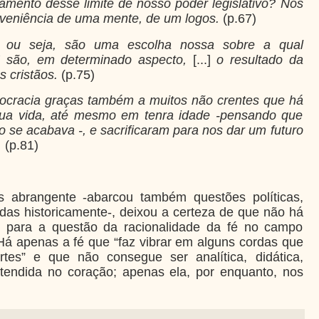
damento desse limite de nosso poder legislativo? Nós
oveniência de uma mente, de um logos.
(p.67)
s, ou seja, são uma escolha nossa sobre a qual
E são, em determinado aspecto,
[...]
o resultado da
s cristãos.
(p.75)
cracia graças também a muitos não crentes que há
 sua vida, até mesmo em tenra idade -pensando que
o se acabava -, e sacrificaram para nos dar um futuro
.
(p.81)
s abrangente -abarcou também questões políticas,
adas historicamente-, deixou
a certeza de que não há
s para a questão da racionalidade da fé no campo
 Há apenas a fé que “faz vibrar em alguns cordas que
tes” e que não consegue ser analítica, didática,
tendida no coração; apenas ela, por enquanto, nos