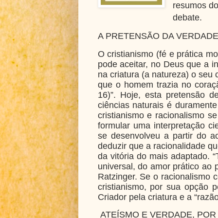
resumos dos
debate.
A PRETENSÃO DA VERDADE
O cristianismo (fé e prática m
pode aceitar, no Deus que a i
na criatura (a natureza) o seu 
que o homem trazia no coraç
16)”.
Hoje, esta pretensão de
ciências naturais é duramente
cristianismo e racionalismo se
formular uma interpretação c
se desenvolveu a partir do ac
deduzir que a racionalidade qu
da vitória do mais adaptado. 
universal, do amor prático ao
Ratzinger.
Se o racionalismo c
cristianismo, por sua opção p
Criador pela criatura e a “razão
ATEÍSMO E VERDADE, POR