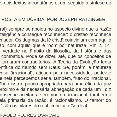
 dois textos introdutórios e, em seguida a síntese do
 POSTA EM DÚVIDA, POR JOSEPH RATZINGER
oral) sempre se apoiou no aspecto divino que a razão
nteligência consegue reconhecer: o cristão reconhece
criador.
Os dogmas da fé cristã coincidiam com aquilo
ão, com aquilo que é “bom por natureza, Rm 2, 14-
 verdade no âmbito da filosofia, da história e das
 combatida. Pode-se dizer, até, que os conceitos de
 tornaram contraditórios.
A Teoria da Evolução tenta
ientífica do mundo sem Deus. Se, porém, a natureza
aso (irracional), atiçada pela necessidade, pode-se
e nela percebemos seria, também, fruto do irracional,
“Tudo isso é pouco apropriado para uma ética da paz
 próximo e da necessária abnegação de cada um”, diz
onsegue aceitar, a seu modo, o irracional, também o
ela primazia da razão, é racionalismo. O “amor” do
” são os pilares do real, conclui o Cardeal
 PAOLO FLORES D’ARCAIS