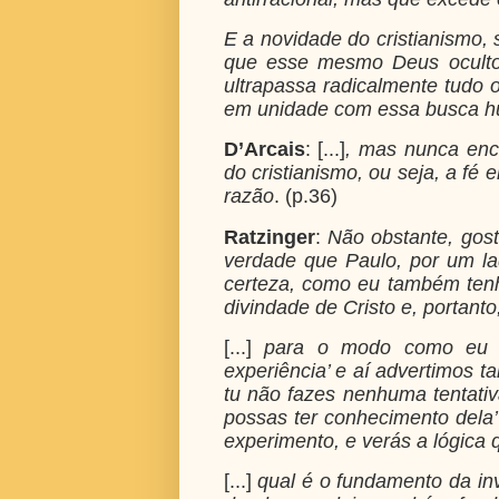
E a novidade do cristianismo,
que esse mesmo Deus oculto,
ultrapassa radicalmente tudo 
em unidade com essa busca 
D’Arcais
: [...]
, mas nunca enco
do cristianismo, ou seja, a fé
razão
. (p.36)
Ratzinger
:
Não obstante, gost
verdade que Paulo, por um l
certeza, como eu também ten
divindade de Cristo e, portanto
[...]
para o modo como eu en
experiência’ e aí advertimos 
tu não fazes nenhuma tentativ
possas ter conhecimento dela’
experimento, e verás a lógica q
[...]
qual é o fundamento da invi