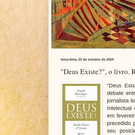
terça-feira, 22 de outubro de 2024
"Deus Existe?", o livro. 
“Deus Exis
debate ent
jornalista i
Intelectua
em feverei
precedido 
seu posic