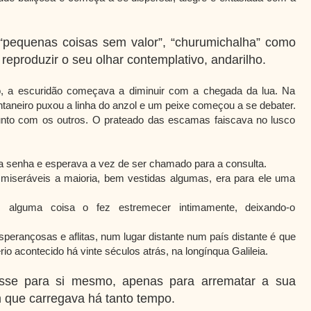
 “pequenas coisas sem valor”, “churumichalha” como
 reproduzir o seu olhar contemplativo, andarilho.
o, a escuridão começava a diminuir com a chegada da lua. Na
ntaneiro puxou a linha do anzol e um peixe começou a se debater.
junto com os outros. O prateado das escamas faiscava no lusco
 senha e esperava a vez de ser chamado para a consulta.
 miseráveis a maioria, bem vestidas algumas, era para ele uma
, alguma coisa o fez estremecer intimamente, deixando-o
sperançosas e aflitas, num lugar distante num país distante é que
io acontecido há vinte séculos atrás, na longínqua Galileia.
sse para si mesmo, apenas para arrematar a sua
m que carregava há tanto tempo.