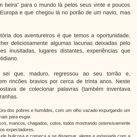
m beira” para o mundo lá pelos seus vinte e poucos
 Europa e que chegou lá no porão de um navio, mas
istória dos aventureiros é que temos a oportunidade,
cher deliciosamente algumas lacunas deixadas pelo
s inusitadas, lugares distantes, experiências que
idiano.
, sei que, maduro, regressou ao seu torrão e,
em rincões bravios por cerca de trinta anos. Neste
ostava de colecionar palavras (também inventava
tranhas.
itora dos pobres e humildes, com um olho vazado expurgando um
ais para esgar.
xos, mancos, chagados, cotos, todos mostrando ostensivamente
dos expectadores.
ude buliçosa e começa a se dispersar, alegre e extasiada com a