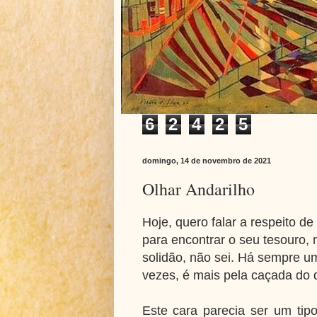
6
2
4
2
5
domingo, 14 de novembro de 2021
Olhar Andarilho
Hoje, quero falar a respeito d
para encontrar o seu tesouro, n
solidão, não sei. Há sempre u
vezes, é mais pela caçada do 
Este cara parecia ser um tipo