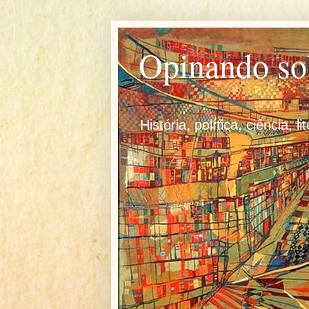
Opinando so
História, política, ciência, l