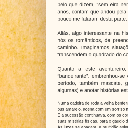
pelo que dizem, “sem eira ne
anos, contam que andou pela
pouco me falaram desta parte.
Aliás, algo interessante na h
nós os românticos, de preen
caminho. Imaginamos situaçõe
transcendem o quadrado do cot
Quanto a este aventureiro
“bandeirante”, embrenhou-se 
período, também mascate, g
algumas) e anotar histórias es
Numa cadeira de roda a velha benfe
pus amarelo, acena com um sorriso m
E a sucessão continuava, com os co
suas misérias físicas, para o gáudio 
As luzes se apagam, a multidão apla