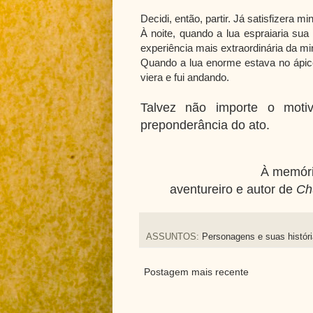
Decidi, então, partir. Já satisfizera m
À noite, quando a lua espraiaria sua
experiência mais extraordinária da mi
Quando a lua enorme estava no ápice,
viera e fui andando.
Talvez não importe o moti
preponderância do ato.
À memóri
aventureiro e a
utor de
Ch
ASSUNTOS:
Personagens e suas histór
Postagem mais recente