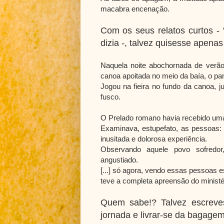
macabra encenação.
Com os seus relatos curtos -
dizia -, talvez quisesse apenas
Naquela noite abochornada de verã
canoa apoitada no meio da baía, o pa
Jogou na fieira no fundo da canoa, 
fusco.
O Prelado romano havia recebido uma
Examinava, estupefato, as pessoas:
inusitada e dolorosa experiência.
Observando aquele povo sofredor
angustiado.
[...] só agora, vendo essas pessoas e
teve a completa apreensão do ministér
Quem sabe!? Talvez escreve
jornada e livrar-se da bagage